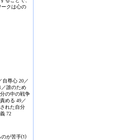
することで、
ワークは心の
／自尊心 20／
31／誰のため
／自分の中の戦争
責める 49／
離された自分
 72
るのが苦手⑴