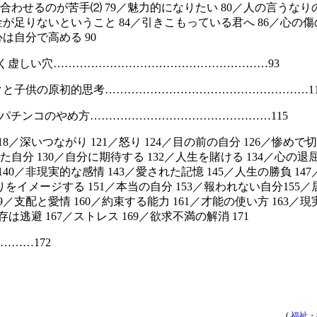
を合わせるのが苦手⑵ 79／魅力的になりたい 80／人の言うな
お金が足りないということ 84／引きこもっている君へ 86／心の
心は自分で高める 90
く虚しい穴…………………………………………………93
クと子供の原初的思考………………………………………………11
パチンコのやめ方…………………………………………115
18／深いつながり 121／怒り 124／目の前の自分 126／惨めで切
自分 130／自分に期待する 132／人生を賭ける 134／心の退屈
 140／非現実的な感情 143／愛された記憶 145／人生の勝負 14
りをイメージする 151／本当の自分 153／報われない自分155
159／支配と愛情 160／約束する能力 161／才能の使い方 163／
依存は逃避 167／ストレス 169／欲求不満の解消 171
………172
(
福祉・