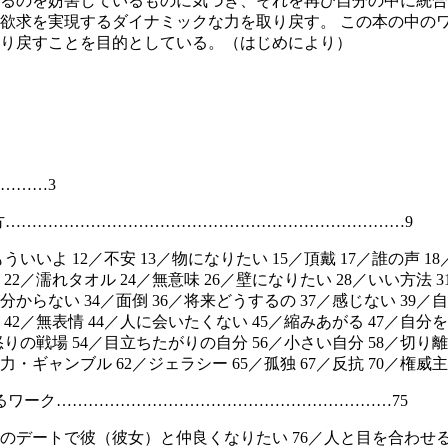
るのを妨害しているものに気づき、それを再び自分の中に統合
欲求を実現するダイナミックな力を取り戻す。 この本の中の
り戻すことを目的としている。（はじめにより）
………3
方…………………………………………………………………9
もういいよ 12／不安 13／物になりたい 15／頂戴 17／誰の声 18
22／濡れタオル 24／無意味 26／壁になりたい 28／いい方法 
分からない 34／面倒 36／将来どうするの 37／感じない 39
 42／無表情 44／人に会いたくない 45／縮みあがる 47／自分を
怒りの戦場 54／目立ちたがりの自分 56／小さい自分 58／切り
力・ギャンブル 62／ジェラシー 65／孤独 67／反抗 70／権威主義
るワーク………………………………………………………75
のデートで彼（彼女）と仲良くなりたい 76／人と目を合わせ