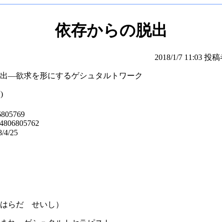
依存からの脱出
2018/1/7 11:03 投稿
出―欲求を形にするゲシュタルトワーク
)
6805769
-4806805762
4/25
はらだ せいし）