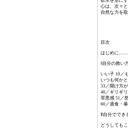
欲求を形にす
心は、次々と
自然な力を取
目次
はじめに……
Ⅰ自分の救い
いい子 10／
いつも何かと 
33／開け方が
40／ギリギリ
罪悪感 51／
60／過食・暴
Ⅱ自分ででき
どうしてもこ