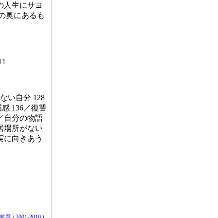
りの人生にサヨ
傷の奥にあるも
1
ない自分 128
感 136／復讐
7／自分の物語
／居場所がない
現実に向きあう
教育
/
2001-2010
)