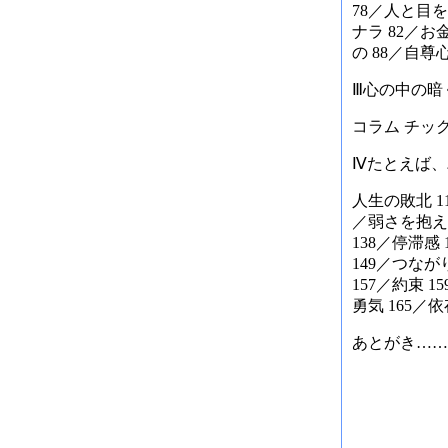
78／人と目
ナラ 82／
の 88／自尊
Ⅲ心の中の暗
コラム チッ
Ⅳたとえば、
人生の敗北 1
／弱さを抱えた
138／停滞感
149／つなが
157／約束 
勇気 165／
あとがき……