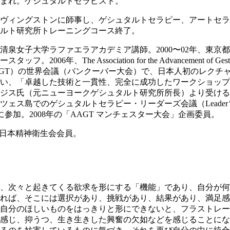
京生まれ。ゲシュタルトセラピスト。
ヴィングストンに師事し、ゲシュタルトセラピー、アートセラ
ルト研究所トレーニングコース終了。
5年、清泉女子大学ラファエラアカデミア講師。2000〜02年、東京
フ。2006年、The Association for the Advancement of Gesta
y（AAGT）の世界会議（バンクーバー大会）で、日本人初のレクチ
い、「卓越した技術と一貫性、完全に成功したワークショップ
ジス氏（元ニューヨークゲシュタルト研究所所長）より受ける。
ツェス島でのゲシュタルトセラピー・リーダーズ会議（Leader’
nce）に参加。2008年の「AAGT マンチェスター大会」企画委員。
、日本精神衛生会会員。
、次々と起きてくる欲求を形にする「機能」であり、自分が何
れば、そこには選択があり、挑戦があり、結果があり、満足感
自分のほしいものをはっきりと形にできないと、フラストレー
感じ、抑うつ、生き生きした興奮の欠如などを感じることにな