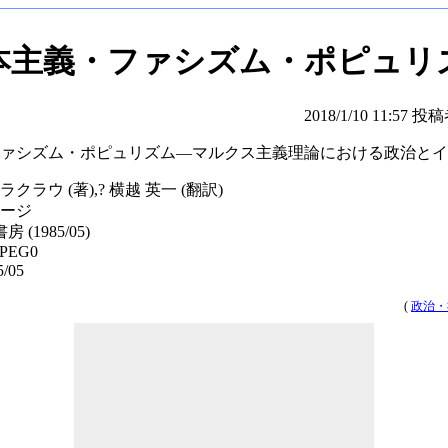
本主義・ファシズム・ポピュリ
2018/1/10 11:57 投稿
ァシズム・ポピュリズム―マルクス主義理論における政治とイ
ラウ (著),? 横越 英一 (翻訳)
ページ
 (1985/05)
6PEG0
/05
(
政治・