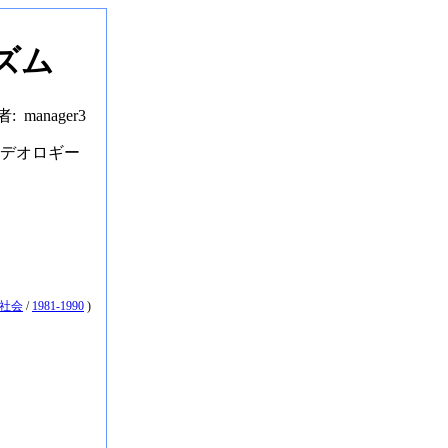
ズム
者: manager3
デオロギー
社会
/
1981-1990
)