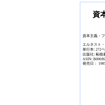
資
資本主義・フ
エルネスト・ラク
単行本: 272
出版社: 柘植書房
ASIN: B000J
発売日： 1985