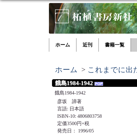
ホーム
近刊
書籍一覧
ホーム
>
これまでに出
餓島1984-1942
餓島1984-1942
彦坂 諦著
言語: 日本語
ISBN-10: 4806803758
定価3500円+税
発売日： 1996/05