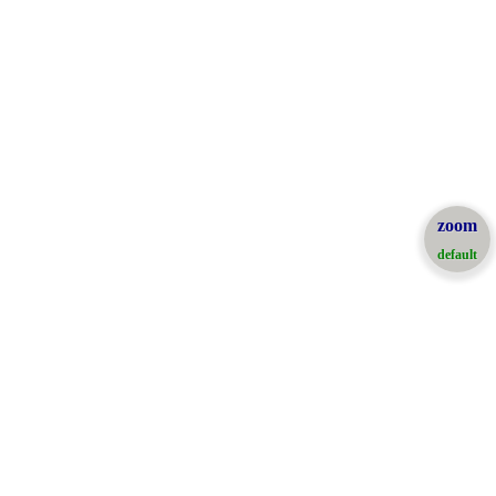
zoom
default