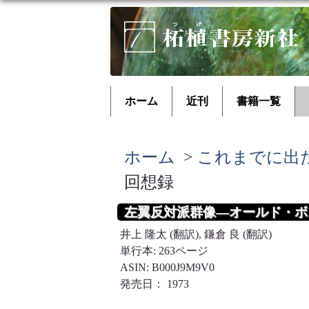
ホーム
近刊
書籍一覧
ホーム
>
これまでに出
回想録
左翼反対派群像―オールド・
井上 隆太 (翻訳), 鎌倉 良 (翻訳)
単行本: 263ページ
ASIN: B000J9M9V0
発売日： 1973