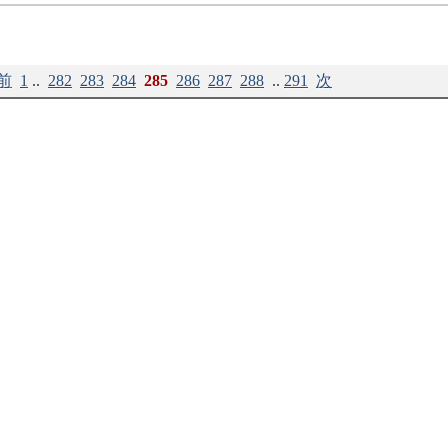
前
1
..
282
283
284
285
286
287
288
..
291
次
プロフィール
|
柘植書房新社
|
ログイン
東京都文京区白山1-2-10 TEL 03-3818-9270 FAX03-3818-9274
Copyright 2018 TSUGESHOBOSHINSHA. All rights reserved.