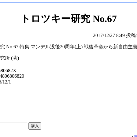
トロツキー研究 No.67
2017/12/27 8:49 投稿
 No.67 特集:マンデル没後20周年(上) 戦後革命から新自由主
所 (著)
680682X
-4806806820
12/1
(