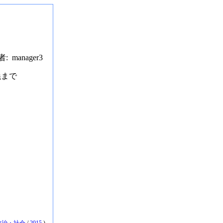
者: manager3
義まで
政治・社会
/
2015
)