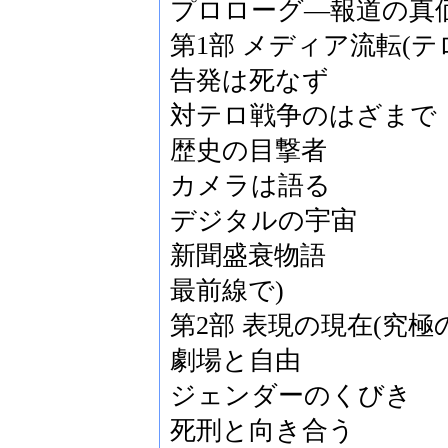
プロローグ―報道の真価
第1部 メディア流転(
告発は死なず
対テロ戦争のはざまで
歴史の目撃者
カメラは語る
デジタルの宇宙
新聞盛衰物語
最前線で)
第2部 表現の現在(究極
劇場と自由
ジェンダーのくびき
死刑と向き合う