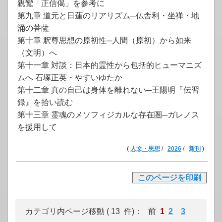
親鸞「正信偈」を参考に
第九章 道元と日蓮のリアリズム─仏舎利・坐禅・地
涌の菩薩
第十章 釈尊思想の原初性─人間（原初）から如来
（文明）へ
第十一章 対談：日本的霊性から包括的ヒューマニズ
ムへ 石塚正英・やすいゆたか
第十二章 真の自己は身体を離れない─王陽明『伝習
録』を拾い読む
第十三章 霊魂のメソフィジカルな存在圏─ガレノス
を援用して
(
人文・思想
/
2026
/
新刊
)
このページを印刷
カテゴリ内ページ移動 ( 13 件)： 前
1
2
3