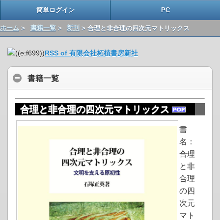
簡単ログイン
PC
ホーム
>
書籍一覧
>
新刊
> 合理と非合理の四次元マトリックス
RSS of 有限会社柘植書房新社
書籍一覧
合理と非合理の四次元マトリックス
書
名：
合理
と非
合理
の四
次元
マト