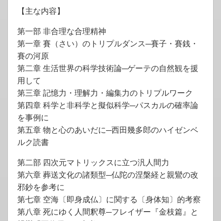
【主な内容】
第一部 非合理な合理精神
第一章 賽（さい）のトリプルダンス─賽子・賽銭・
賽の河原
第二章 生活世界の科学技術論─ゲーテの自然観を援
用して
第三章 記憶力・理解力・編集力のトリプルワーク
第四章 科学と非科学と擬似科学─パスカルの確率論
を事例に
第五章 物と心のあいだに─西田幾多郎のハイゼンベ
ルク読書
第二部 四次元マトリックスに立つ汎人間力
第六章 葬送文化の諸類型─仏陀の涅槃経と親鸞の改
邪鈔を参考に
第七章 空海〔即身成仏〕に関する〔身体知〕的考察
第八章 死にゆく人間釈尊─フレイザー『金枝篇』と