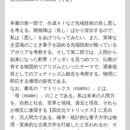
本書の第一部で、生成ＡＩなど先端技術の良し悪し
を考える。開発陣は〔良し〕ばかり宣伝するので、
私は〔悪し〕をあげつらってみたい。また、実体な
き霊魂のごとき量子を認める先端技術が陥っている
アポリアを考察する。そして第二部では、人間から
如来になった釈尊（ブッダ）を見つめつつ、仏教が
有する物質的リアリズムといったテーマで、通奏低
音としてのフェティシズム観念を考察する。物理に
即応する佛理の探究である。
なお、書名の「マトリックス（matrix）」とは、
「母（mater）」のことである。私は未来の人間力
を、自然と社会、世界と地域、過去と現在、それら
が相互に連環する【四次元マトリックス】に見出
す。汎人間力である。確率・統計的な量子力学は物
理・実体的な古典力学を打破したと言われるが、そ