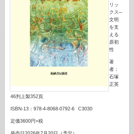
リッ
クス─
文明
を支
える
原初
性
著
者：
石塚
正英
46判上製352頁
ISBN-13：978-4-8068-0792-6 C3030
定価3600円+税
発売日2026年7月20日（予定）