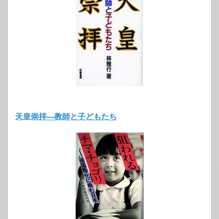
天皇崇拝―教師と子どもたち