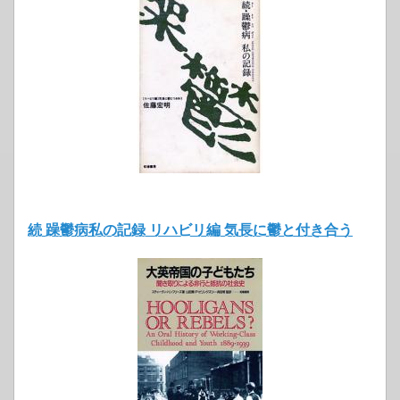
続 躁鬱病私の記録 リハビリ編 気長に鬱と付き合う