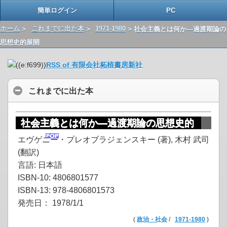
簡単ログイン
PC
ホーム
>
これまでに出た本
>
1971-1980
> 社会主義とは何か―過渡期論の
思想史的展開
RSS of 有限会社柘植書房新社
これまでに出た本
社会主義とは何か―過渡期論の思想史的
展開
エヴゲニー・プレオブラジェンスキー (著), 木村 武司
(翻訳)
言語: 日本語
ISBN-10: 4806801577
ISBN-13: 978-4806801573
発売日： 1978/1/1
(
政治・社会
/
1971-1980
)