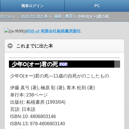
簡単ログイン
PC
ホーム
>
これまでに出た本
>
福祉・教育
> 少年O(オー)君の死
RSS of 有限会社柘植書房新社
これまでに出た本
少年O(オー)君の死
少年O(オー)君の死―11歳の自死がのこしたもの
伊藤 真弓 (著), 楠原 彰 (著), 青木 松則 (著)
単行本: 238ページ
出版社: 柘植書房 (1993/04)
言語: 日本語
ISBN-10: 4806803146
ISBN-13: 978-4806803140