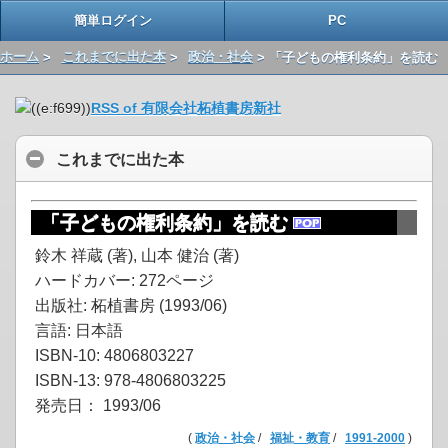
簡単ログイン
PC
ホーム
>
これまでに出た本
>
政治・社会
> 「子どもの権利条約」を読む
RSS of 有限会社柘植書房新社
これまでに出た本
「子どもの権利条約」を読む
鈴木 祥蔵 (著), 山本 健治 (著)
ハードカバー: 272ページ
出版社: 柘植書房 (1993/06)
言語: 日本語
ISBN-10: 4806803227
ISBN-13: 978-4806803225
発売日： 1993/06
(
政治・社会
/
福祉・教育
/
1991-2000
)