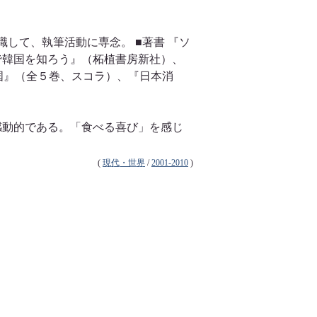
職して、執筆活動に専念。 ■著書 『ソ
で韓国を知ろう』（柘植書房新社）、
国』（全５巻、スコラ）、『日本消
感動的である。「食べる喜び」を感じ
(
現代・世界
/
2001-2010
)