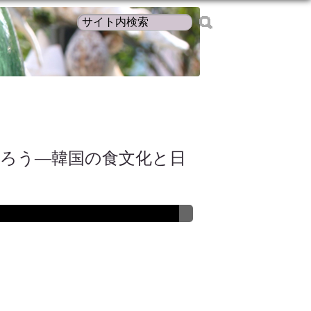
知ろう―韓国の食文化と日