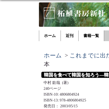
ホーム
近刊
書籍一覧
ホーム
>
これまでに出
本
韓国を食べて韓国を知ろう―
中村 欽哉 (著)
240ページ
ISBN-10: 4806804924
ISBN-13: 978-4806804925
発売日： 2003/05/15