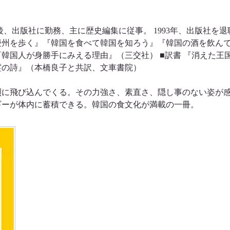
業後、出版社に勤務、主に歴史編集に従事。 1993年、出版社を退
慶州を歩く』『韓国を食べて韓国を知ろう』『韓国の酒を飲ん
韓国人が身勝手にみえる理由』（三交社） ■訳書 『消えた王
霊の詩』（本橋良子と共訳、文車書院）
烈に飛び込んでくる。その力強さ、素直さ、隠し事のない姿が
ギーが体内に蓄積できる。韓国の食文化が満載の一冊。