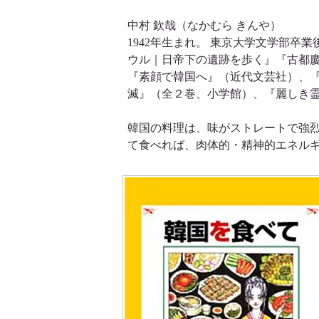
中村 欽哉（なかむら きんや）
1942年生まれ。 東京大学文学部卒
ウル｜日帝下の遺跡を歩く』『古都
『素顔で韓国へ』（近代文芸社）、『
滅』（全２巻、小学館）、『麗しき
韓国の料理は、味がストレートで強
て食べれば、肉体的・精神的エネル