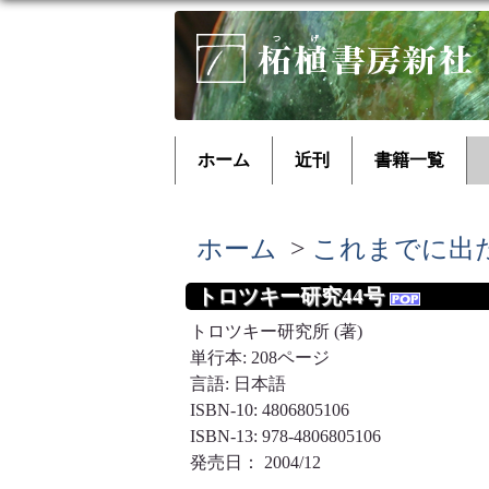
ホーム
近刊
書籍一覧
ホーム
>
これまでに出
トロツキー研究44号
トロツキー研究所 (著)
単行本: 208ページ
言語: 日本語
ISBN-10: 4806805106
ISBN-13: 978-4806805106
発売日： 2004/12