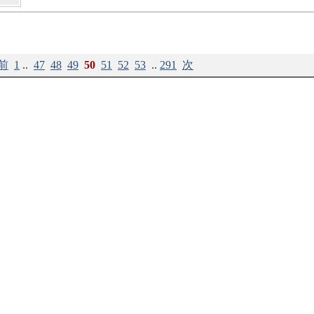
前
1
..
47
48
49
50
51
52
53
..
291
次
プロフィール
|
柘植書房新社
|
ログイン
東京都文京区白山1-2-10 TEL 03-3818-9270 FAX03-3818-9274