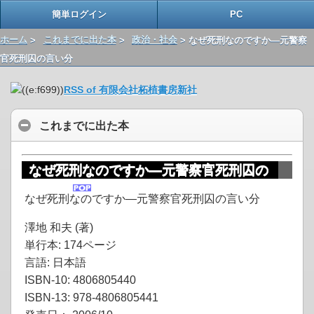
簡単ログイン
PC
ホーム
>
これまでに出た本
>
政治・社会
> なぜ死刑なのですか―元警察
官死刑囚の言い分
RSS of 有限会社柘植書房新社
これまでに出た本
なぜ死刑なのですか―元警察官死刑囚の
言い分
なぜ死刑なのですか―元警察官死刑囚の言い分
澤地 和夫 (著)
単行本: 174ページ
言語: 日本語
ISBN-10: 4806805440
ISBN-13: 978-4806805441