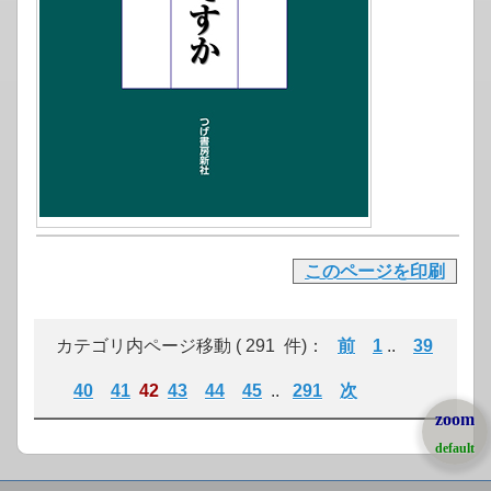
このページを印刷
カテゴリ内ページ移動 ( 291 件)：
前
1
..
39
40
41
42
43
44
45
..
291
次
zoom
default