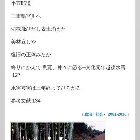
小五郎道
三重県宮川へ
切株飛びだし表土消えた
美林哀しや
復旧の正体みたか
終りにかえて 良寛、神々に怒る─文化元年越後水害
127
水害被害は三年経ってひろがる
参考文献 134
(
政治・社会
/
2001-2010
)