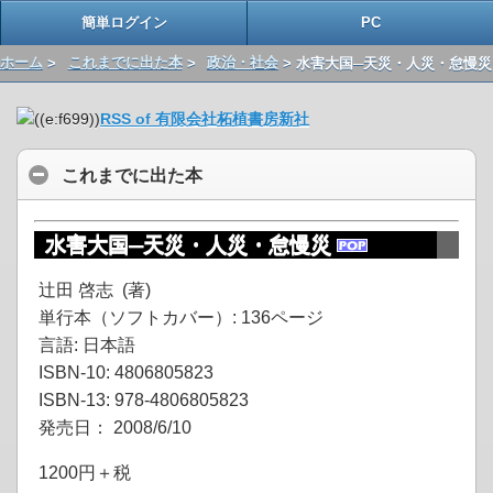
簡単ログイン
PC
ホーム
>
これまでに出た本
>
政治・社会
> 水害大国─天災・人災・怠慢災
RSS of 有限会社柘植書房新社
これまでに出た本
水害大国─天災・人災・怠慢災
辻田 啓志 (著)
単行本（ソフトカバー）: 136ページ
言語: 日本語
ISBN-10: 4806805823
ISBN-13: 978-4806805823
発売日： 2008/6/10
1200円＋税