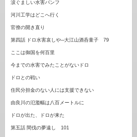
涙ぐましい水害パンフ
河川工学はどこへ行く
官僚の開き直り
第四話 ドロ水害哀しや─大江山酒呑童子 79
ここは御国を何百里
今までの水害でみたことがないドロ
ドロとの戦い
住民分担金のない人には支援できない
由良川の氾濫幅は八百メートルに
ドロが出た、ドロが来た
第五話 間伐の夢遠し 101