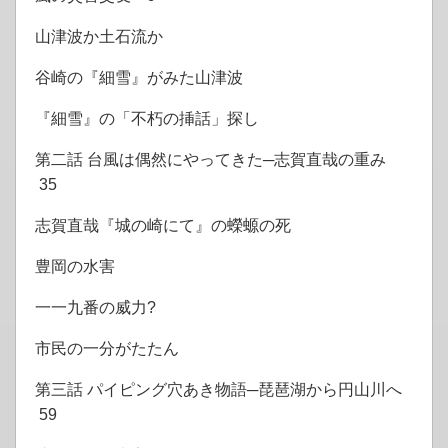
山津波か土石流か
谷崎の『細雪』がみた山津波
『細雪』の「不朽の挿話」探し
第二話 台風は偶然にやってきた─志賀直哉の重み
35
志賀直哉『城の崎にて』の蠑螈の死
豊岡の水害
一一九番の威力?
市民の一分がたたん
第三話 パイピング穴あき物語─琵琶湖から円山川へ
59