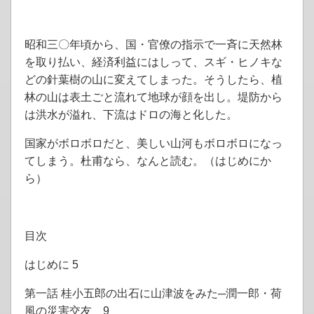
昭和三〇年頃から、国・官僚の指示で一斉に天然林
を取り払い、経済利益にはしって、スギ・ヒノキな
どの針葉樹の山に変えてしまった。そうしたら、植
林の山は表土ごと流れて地球が顔を出し。堤防から
は洪水が溢れ、下流はドロの海と化した。
国家がボロボロだと、美しい山河もボロボロになっ
てしまう。杜甫なら、なんと読む。（はじめにか
ら）
目次
はじめに 5
第一話 桂小五郎の出石に山津波をみた─潤一郎・荷
風の災害交友 9