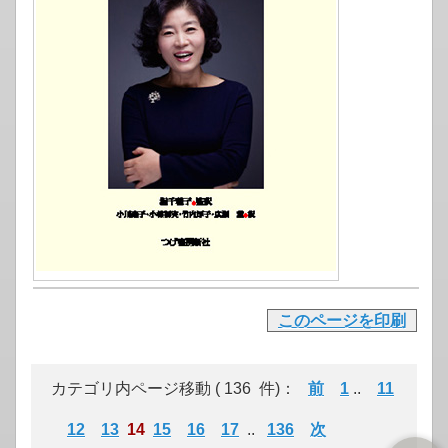
このページを印刷
カテゴリ内ページ移動 ( 136 件)：
前
1
..
11
12
13
14
15
16
17
..
136
次