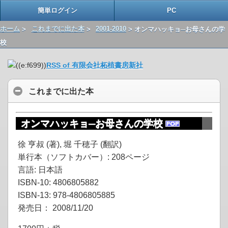
簡単ログイン
PC
ホーム
>
これまでに出た本
>
2001-2010
> オンマハッキョ─お母さんの学
校
RSS of 有限会社柘植書房新社
これまでに出た本
オンマハッキョ─お母さんの学校
徐 亨叔 (著), 堀 千穂子 (翻訳)
単行本（ソフトカバー）: 208ページ
言語: 日本語
ISBN-10: 4806805882
ISBN-13: 978-4806805885
発売日： 2008/11/20