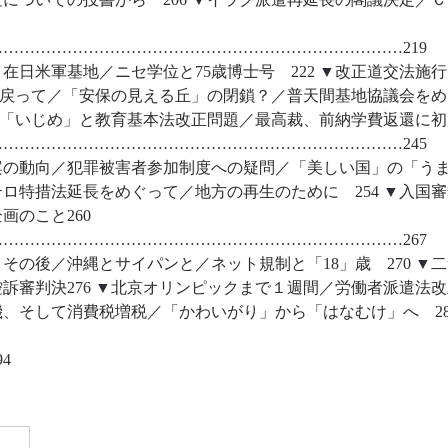
…………………………………………………………………219
在日米軍基地／ニセ学位と75歳博士号 222 ▼改正道交法施
から戻って／「安保の見える丘」の閉鎖？／普天間基地協議会をめ
へ／「いじめ」と教育基本法改正問題／最高裁、前納学費返還に初
…………………………………………………………………245
の動向／犯罪被害者参加制度への疑問／「美しい国」の「うまし
ロ特措法延長をめぐって／地方の再生のために 254 ▼入国
企画のこと260
…………………………………………………………………267
その後／沖縄とサイパンと／ネット規制と「18」歳 270 ▼
審判決276 ▼北京オリンピックまで１週間／労働者派遣法改正
、そして消費税増税／「かわいがり」から「はなむけ」へ 28
4