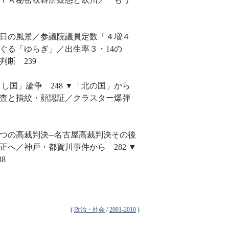
行日の風景／参議院議員定数「４増４
ぐる「ゆらぎ」／出生率３・14の
判断 239
国」論争 248 ▼「北の国」から
審査と指紋・顔認証／クラスター爆弾
二つの高裁判決─名古屋高裁判決その後
へ／神戸・都賀川事件から 282 ▼
8
(
政治・社会
/
2001-2010
)