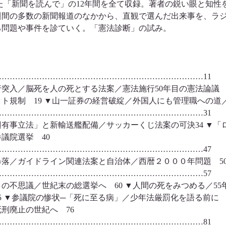
た「新聞を読んで」の12年間を全て収録。著者の鋭い眼と知性
週間の多数の新聞報道のなかから、直観で選んだ出来事を、ラ
る問題や事件を診ていく。「憲法診断」の試み。
…………………………………………………………………11
突入／脳死を人の死とする法案／憲法施行50年目の憲法論議 
ト規制 19 ▼山一証券の経営破綻／外国人にも管理職への
…………………………………………………………………31
有事立法」と新輸送艦配備／サッカーくじ法案の可決34 ▼「
参議院選挙 40
…………………………………………………………………47
暴落／ガイドライン関連法案と自治体／西暦２０００年問題 
…………………………………………………………………57
の不思議／世紀末の総選挙へ 60 ▼人間の死をみつめる／5
5 ▼参議院の惨状─「死に至る病」／少年法厳罰化を語る前に 
死刑廃止の世紀へ 76
…………………………………………………………………81