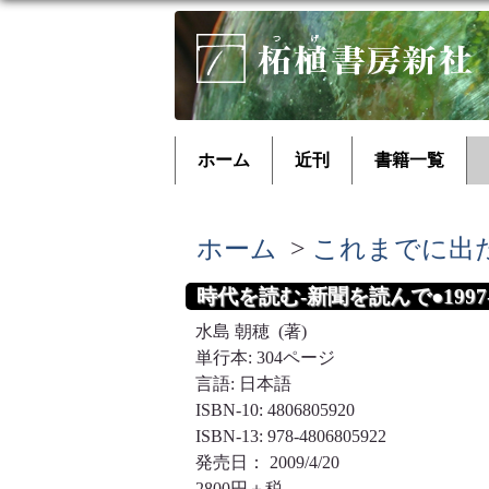
ホーム
近刊
書籍一覧
ホーム
>
これまでに出
時代を読む-新聞を読んで●1997-
水島 朝穂 (著)
単行本: 304ページ
言語: 日本語
ISBN-10: 4806805920
ISBN-13: 978-4806805922
発売日： 2009/4/20
2800円＋税