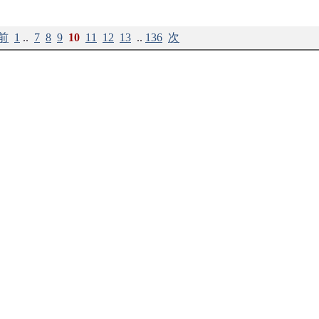
前
1
..
7
8
9
10
11
12
13
..
136
次
プロフィール
|
柘植書房新社
|
ログイン
東京都文京区白山1-2-10 TEL 03-3818-9270 FAX03-3818-9274