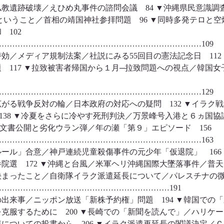
教遺跡破壊／えひめ丸事件の諮問会議 84 ▼沖縄県民意識調
霊ということ／首相の靖国神社参拝問題 96 ▼同時多発テロと
 102
…………………………………………………………………109
効／メディア規制法案／社説にみる55回目の憲法記念日 112
 117 ▼拉致被害者帰国から１月─拉致問題への視点／韓
…………………………………………………………………129
がる戦争反対の輪／日本政府の対応への疑問 132 ▼イラク
38 ▼冷夏をさらに冷やす死刑判決／万景峰号入港と６ヵ国協議
外交文書公開と劣化ウラン弾／年の瀬「第９」エピソード 156
…………………………………………………………………163
ール」合意／神戸連続児童殺傷事件の元少年「仮退院」 166
選 172 ▼沖縄と台風／米軍ヘリ沖縄国際大墜落事件／普天間
決まったこと／自衛隊イラク派遣延長について／パレスチナの微
………………………………………………………191
の出来事／ニッポン放送「新株予約権」問題 194 ▼韓国での
克服するために 200 ▼長崎での「新聞を読んで」／ハリケー
についての投書から 206 ▼イラク派遣再延長の閣議決定／