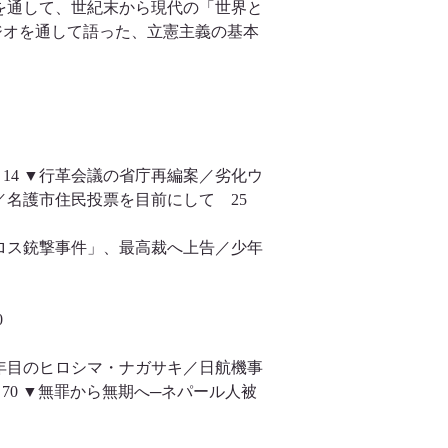
を通して、世紀末から現代の「世界と
ジオを通して語った、立憲主義の基本
14 ▼行革会議の省庁再編案／劣化ウ
道／名護市住民投票を目前にして 25
ロス銃撃事件」、最高裁へ上告／少年
50
5年目のヒロシマ・ナガサキ／日航機事
70 ▼無罪から無期へ─ネパール人被