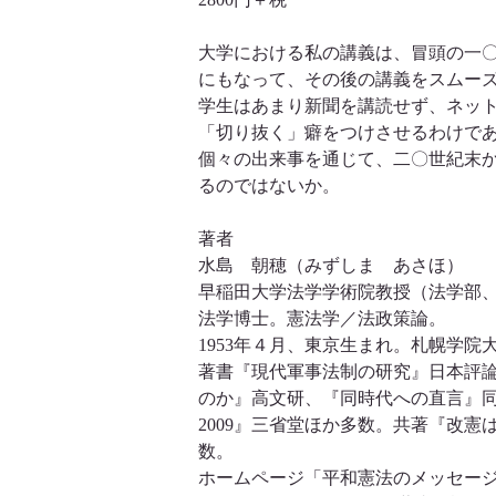
大学における私の講義は、冒頭の一
にもなって、その後の講義をスムー
学生はあまり新聞を講読せず、ネッ
「切り抜く」癖をつけさせるわけで
個々の出来事を通じて、二〇世紀末
るのではないか。
著者
水島 朝穂（みずしま あさほ）
早稲田大学法学学術院教授（法学部
法学博士。憲法学／法政策論。
1953年４月、東京生まれ。札幌学院
著書『現代軍事法制の研究』日本評
のか』高文研、『同時代への直言』
2009』三省堂ほか多数。共著『改
数。
ホームページ「平和憲法のメッセー