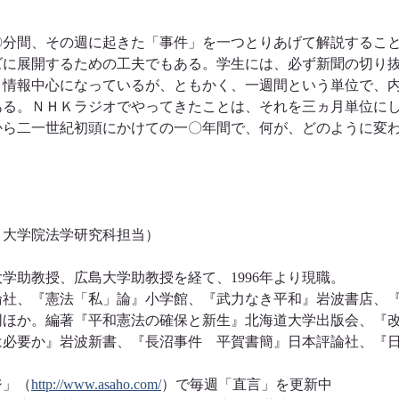
〇分間、その週に起きた「事件」を一つとりあげて解説するこ
ズに展開するための工夫でもある。学生には、必ず新聞の切り
ト情報中心になっているが、ともかく、一週間という単位で、
ある。ＮＨＫラジオでやってきたことは、それを三ヵ月単位に
から二一世紀初頭にかけての一〇年間で、何が、どのように変
、大学院法学研究科担当）
大学助教授、広島大学助教授を経て、1996年より現職。
論社、『憲法「私」論』小学館、『武力なき平和』岩波書店、
同ほか。編著『平和憲法の確保と新生』北海道大学出版会、『
憲は必要か』岩波新書、『長沼事件 平賀書簡』日本評論社、『
ジ」（
http://www.asaho.com/
）で毎週「直言」を更新中