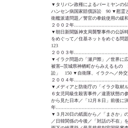
▼タリバン政権によるバーミヤンの仏
ハンセン病国家賠償訴訟 90 ▼慰
衛艦派遣問題／警官の拳銃使用の緩和
２００２年………………………………
▼朝日新聞阪神支局襲撃事件の公訴時
をめぐって／住基ネットをめぐる問題
123
２００３年………………………………
▼イラク問題の「瀬戸際」／世界に広
被害─茨城県神栖町からみえるもの 1
訟」 150 ▼自衛隊、イラクへ／
２００４年………………………………
▼メディアと防衛庁の「イラク取材ル
６女児同級生殺害事件／違憲状態の参院
から見た日本／「12月８日」前後に
年…………………………………………
▼３月20日の紙面から／「まさか」
／日韓関係の今後／「対話の不在」を
雨下の総選挙／最高裁裁判官国民審査