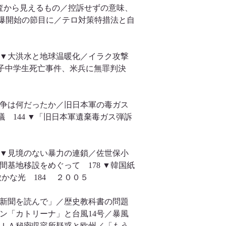
査から見えるもの／控訴せずの意味、
空爆開始の節目に／テロ対策特措法と自
 ▼大洪水と地球温暖化／イラク攻撃
国女子中学生死亡事件、米兵に無罪判決
戦争は何だったか／旧日本軍の毒ガス
 144 ▼「旧日本軍遺棄毒ガス弾訴
 ▼見境のない暴力の連鎖／佐世保小
基地移設をめぐって 178 ▼韓国紙
かな光 184 ２００５
「新聞を読んで」／歴史教科書の問題
ン「カトリーナ」と台風14号／暴風
ＣＩＡ秘密収容所疑惑と欧州／「もう