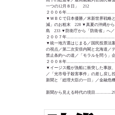
一つの12月８日」 212
２００６年………………………………
▼ＷＢＣで日本優勝／米新世界戦略と
減」のお粗末 228 ▼真夏の沖縄
島 233 ▼防衛庁から「防衛省」
２００７年………………………………
▼統一地方選はじまる／国民投票法案
の視点／第二次安倍内閣と北海道／テ
禁止条約への道／「モラルを問う」
２００８年………………………………
▼イージス艦が漁船に衝突した事故、
／「光市母子殺害事件」の差し戻し控訴
新聞と「総理大臣の一日」／金融危機
新聞から見える時代の境目…………29