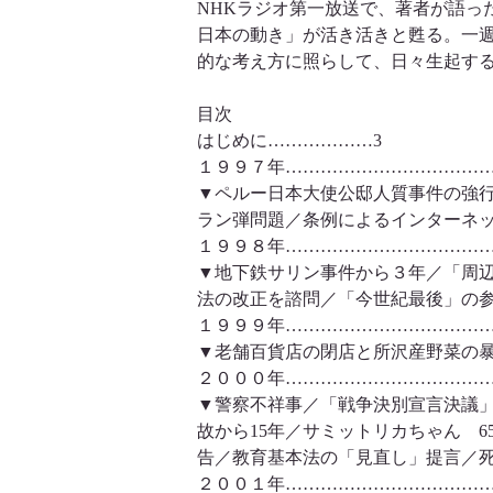
NHKラジオ第一放送で、著者が語っ
日本の動き」が活き活きと甦る。一
的な考え方に照らして、日々生起す
目次
はじめに………………3
１９９７年………………………………
▼ペルー日本大使公邸人質事件の強行
ラン弾問題／条例によるインターネッ
１９９８年………………………………
▼地下鉄サリン事件から３年／「周辺
法の改正を諮問／「今世紀最後」の
１９９９年………………………………
▼老舗百貨店の閉店と所沢産野菜の
２０００年………………………………
▼警察不祥事／「戦争決別宣言決議」
故から15年／サミットリカちゃん 6
告／教育基本法の「見直し」提言／
２００１年………………………………