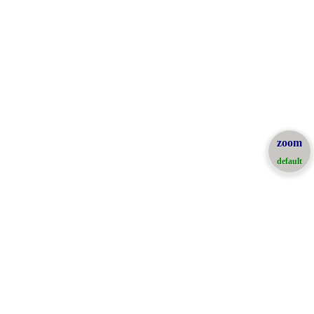
zoom
default