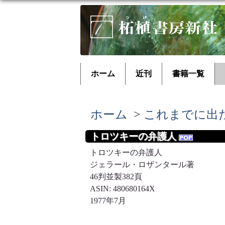
ホーム
近刊
書籍一覧
ホーム
>
これまでに出
トロツキーの弁護人
トロツキーの弁護人
ジェラール・ロザンタール著
46判並製382頁
ASIN:
480680164X
1977年7月