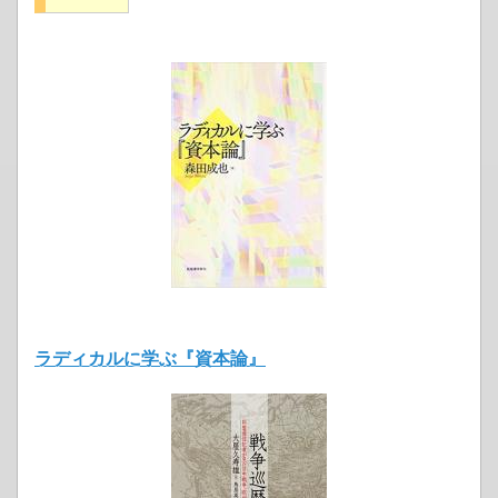
ラディカルに学ぶ『資本論』