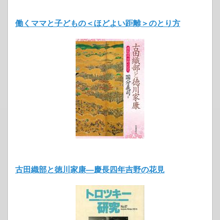
働くママと子どもの＜ほどよい距離＞のとり方
古田織部と徳川家康―慶長四年吉野の花見