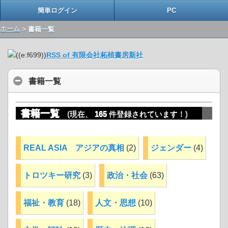
簡単ログイン
PC
ホーム
> 書籍一覧
RSS of 有限会社柘植書房新社
書籍一覧
書籍一覧
(現在、
165
件登録されています！)
REAL ASIA アジアの真相
(2)
ジェンダー
(4)
トロツキー研究
(3)
政治・社会
(63)
福祉・教育
(18)
人文・思想
(10)