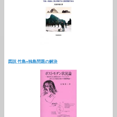
図説 竹島=独島問題の解決