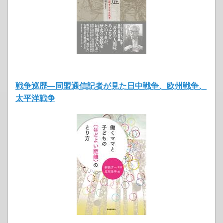
戦争巡歴―同盟通信記者が見た日中戦争、欧州戦争、
太平洋戦争