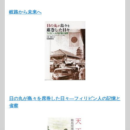
岐路から未来へ
日の丸が島々を席巻した日々―フィリピン人の記憶と
省察