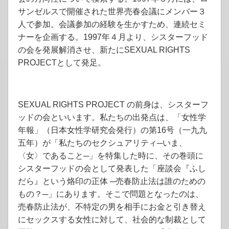
サンゼルスで開催された世界売春会議にメンバー３
人で参加。会議参加の経験を生かすため、連続セミ
ナーを企画する。1997年４月より、シスターフッド
の会を発展解消させ、新たにSEXUAL RIGHTS
PROJECTとして発足。
SEXUAL RIGHTS PROJECT の前身は、シスターフ
ッドの会といいます。私たちの出発点は、「女性学
年報」（日本女性学研究会発行）の第16号（一九九
五年）が「私たちのセクシュアリティ─いま、
〈女〉であること─」を特集した時に、その巻頭に
シスターフッドの会として発表した「座談会『ふし
だら』という烙印の正体 ─売春防止法は誰のための
もの？─」にあります。そこで問題となったのは、
売春防止法が、不特定の男を相手にお金と引き替え
にセックスする女性に対して、社会的な制裁として