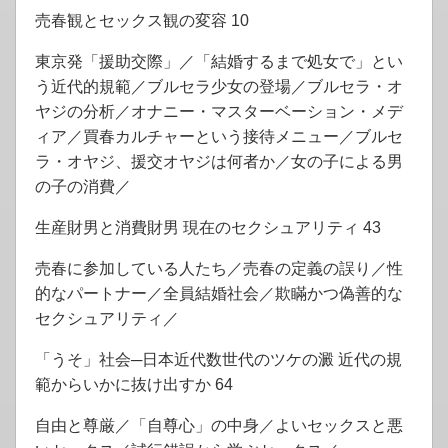
売春観とセックス観の変容 10
東京発「援助交際」／「結婚するまで処女で」とい
う近代的規範／ブルセラ少女の登場／ブルセラ・オ
ヤジの分析／オナニー・マスターベーション・メデ
ィア／買春カルチャーという接待メニュー／ブルセ
ラ・オヤジ、援交オヤジは何者か／女の子による男
の子の消費／
生産財男と消費財男 現在のセクシュアリティ 43
売春に参加している人たち／売春の定義の誤り／性
的なパートナー／全員結婚社会／欺瞞かつ偽善的な
セクシュアリティ／
「うそ」社会─日本近代数世代のツケの澱 近代の規
範からいかに抜け出すか 64
自由と尊厳／「自尊心」の中身／よいセックスと悪