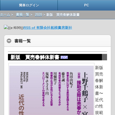
簡単ログイン
PC
ホーム
>
書籍一覧
>
2020
> 新版 買売春解体新書
RSS of 有限会社柘植書房新社
書籍一覧
新版 買売春解体新書
新版
買売
春解
体新
書〜
近代
の性
規範