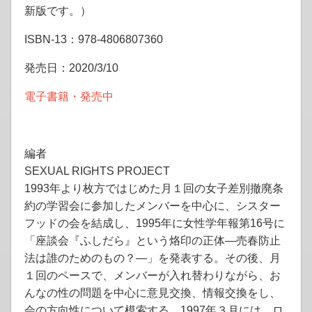
新版です。）
ISBN-13：978-4806807360
発売日：2020/3/10
電子書籍・発売中
編者
SEXUAL RIGHTS PROJECT
1993年より枚方ではじめた月１回の女子差別撤廃条
約の学習会に参加したメンバーを中心に、シスター
フッドの会を結成し、1995年に女性学年報第16号に
「座談会『ふしだら』という烙印の正体—売春防止
法は誰のためのもの？—」を発表する。その後、月
１回のペースで、メンバーが入れ替わりながら、お
んなの性の問題を中心に意見交換、情報交換をし、
会の方向性について模索する。1997年３月には、ロ