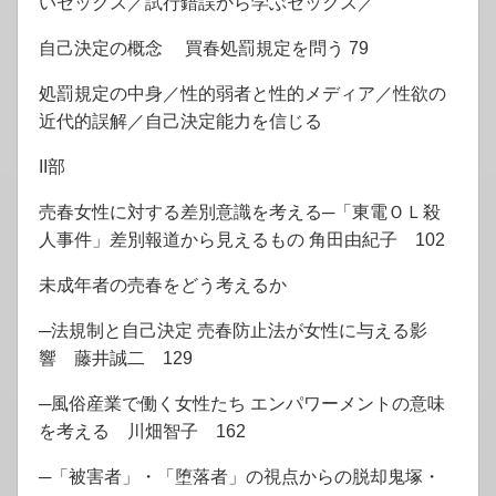
いセックス／試行錯誤から学ぶセックス／
自己決定の概念 買春処罰規定を問う 79
処罰規定の中身／性的弱者と性的メディア／性欲の
近代的誤解／自己決定能力を信じる
II部
売春女性に対する差別意識を考える─「東電ＯＬ殺
人事件」差別報道から見えるもの 角田由紀子 102
未成年者の売春をどう考えるか
─法規制と自己決定 売春防止法が女性に与える影
響 藤井誠二 129
─風俗産業で働く女性たち エンパワーメントの意味
を考える 川畑智子 162
─「被害者」・「堕落者」の視点からの脱却鬼塚・