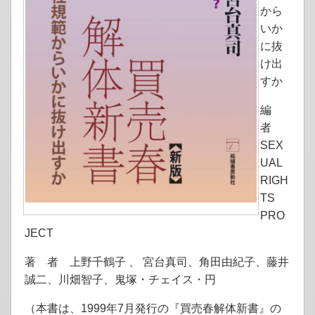
から
いか
に抜
け出
すか
編
者
SEX
UAL
RIGH
TS
PRO
JECT
著 者 上野千鶴子 、 宮台真司、角田由紀子、藤井
誠二、川畑智子、鬼塚・チェイス・円
（本書は、1999年7月発行の『買売春解体新書』の