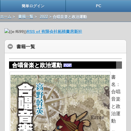
簡単ログイン
PC
ホーム
>
書籍一覧
>
2022
> 合唱音楽と政治運動
RSS of 有限会社柘植書房新社
書籍一覧
合唱音楽と政治運動
書
名：
合唱
音楽
と政
治運
動