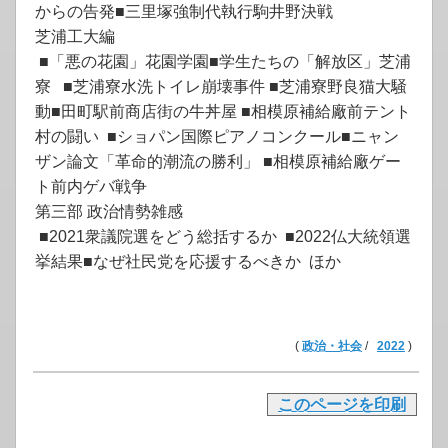
からの告発■三里塚強制代執行駒井野決戦
芝浦工大編
■「悪の花園」花園学園■学生たちの「解放区」芝浦
寮 ■芝浦寮水洗トイレ崩壊事件 ■芝浦寮野良猫大騒
動■田町駅前商店街の牛丼屋 ■相模原補給廠前テント
村の闘い ■ショパン国際ピアノコンクール■ニャン
ザン論文「革命的潮流の勝利」 ■相模原補給廠ゲー
ト前内ゲバ戦争
第三部 政治情勢雑感
■2021衆議院選をどう総括するか ■2022仏大統領選
挙結果■なぜ社民党を応援するべきか ほか
(
政治・社会
/
2022
)
このページを印刷