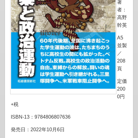
著
者：
高野
幹英
A5
並製
／
208
頁
定価
200
0円
+税
ISBN-13：9784806807636
発売日：2022年10月6日