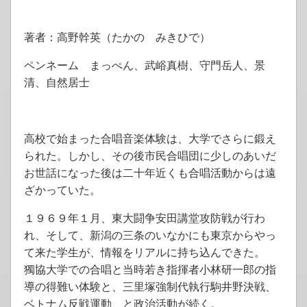
著者：高野幹英（たかの みきひで）
ペンネーム まっぺん、武峪真樹、守門岳人、景
清、自然居士
高校で始まった合唱音楽体験は、大学でさらに鍛え
られた。しかし、その後市民合唱団に少しのあいだ
お世話になった後は二十年近くも合唱活動からは遠
ざかっていた。
１９６９年１月、東大闘争安田講堂攻防戦が行わ
れ、そして、新潟の三条のいなかにも東京からやっ
て来た学生が、情報をリアルに持ち込んできた。
獨協大学での合唱と当時若き指揮者小林研一郎の指
導の得難い体験と、三里塚強制代執行駒井野決戦、
ベトナム反戦運動、と政治活動が続く。