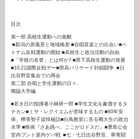
目次
第一部 高校生運動への覚醒
■新潟の原風景と地域格差 ■合唱音楽との出会い■ベ
トナム反戦運動の開始 ■高校生と政治活動の自由
■「学校の名誉」とは何か? ■県下高校生運動の発展
■10.21国際反戦デー■県高バリケード封鎖闘争 ■日
比谷野音集会での再会
第二部 合唱と学生運動の日々.
獨協大学編
■若き日の指揮者小林研一郎 ■学生文化を象徴するタ
テカン■ミサ・レクイエムが意味するもの ■60年安
保、樺美智子追悼秘話■白鳥教室に見る獨大生の政治
水準 ■映画『さあ跳べ、ここがロドスだ』■豊島公会
堂内ブント派内ゲバ戦 ■七・七日比谷野音、華青闘