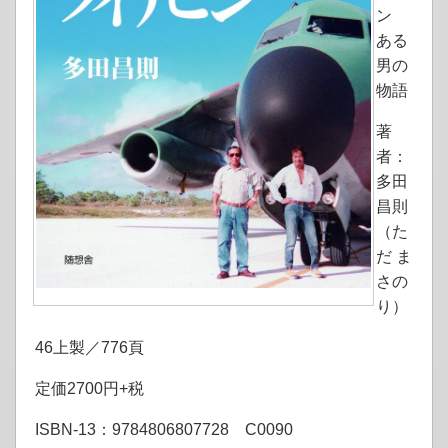
ン
ある
男の
物語
著
者：
多田
昌則
（た
だ ま
さの
り）
46上製／776頁
定価2700円+税
ISBN-13：9784806807728 C0090