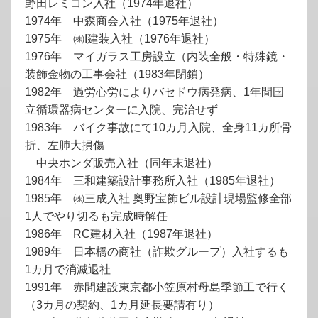
野田レミコン入社（1974年退社）
1974年 中森商会入社（1975年退社）
1975年 ㈱I建装入社（1976年退社）
1976年 マイガラス工房設立（内装全般・特殊鏡・
装飾金物の工事会社（1983年閉鎖）
1982年 過労心労によりバセドウ病発病、1年間国
立循環器病センターに入院、完治せず
1983年 バイク事故にて10カ月入院、全身11カ所骨
折、左肺大損傷
中央ホンダ販売入社（同年末退社）
1984年 三和建築設計事務所入社（1985年退社）
1985年 ㈱三成入社 奥野宝飾ビル設計現場監修全部
1人でやり切るも完成時解任
1986年 RC建材入社（1987年退社）
1989年 日本橋の商社（詐欺グループ）入社するも
1カ月で消滅退社
1991年 赤間建設東京都小笠原村母島季節工で行く
（3カ月の契約、1カ月延長要請有り）