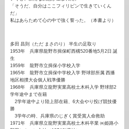
「そうだ、自分はここフィリピンで生きていくん
だ」
私はあらためて心の中で強く誓った。（本書より）
多田 昌則（ただ まさのり） 半生の足取り
1953年 兵庫県龍野市揖保町西構520番地5月2日 誕
生
1959年 龍野市立揖保小学校入学
1965年 龍野市立揖保中学校入学 野球部所属 西播
地区相撲大会個人戦準優勝
1968年 兵庫県立龍野実業高校土木科入学 野球部2
学年途中まで在籍
2学年途中より陸上部在籍、6大会やり投げ競技優
勝
3学年の時、兵庫県のじぎく賞受賞人命救助
1971年 兵庫県立龍野実業高校土木科卒業 ㈱姫路小