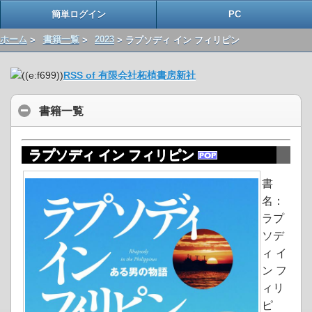
簡単ログイン
PC
ホーム
>
書籍一覧
>
2023
> ラプソディ イン フィリピン
RSS of 有限会社柘植書房新社
書籍一覧
ラプソディ イン フィリピン
書
名：
ラプ
ソデ
ィ イ
ン フ
ィリ
ピ