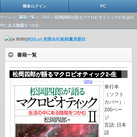
簡単ログイン
PC
ホーム
>
書籍一覧
>
2011
> 松岡四郎が語るマクロビオティック2-生活の
中にある陰陽をつかむ
RSS of 有限会社柘植書房新社
書籍一覧
松岡四郎が語るマクロビオティック2-生
活の中にある陰陽をつかむ
単行本
（ソフト
カバー）:
200ペー
ジ
言語: 日本
語