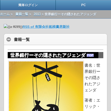
簡単ログイン
PC
ホーム
>
書籍一覧
>
2013
> 世界銀行ーその隠されたアジェンダ
RSS of 有限会社柘植書房新社
書籍一覧
世界銀行ーその隠されたアジェンダ
書名：世
界銀行ー
その隠さ
れたアジ
ェンダ
著者：エ
リック・