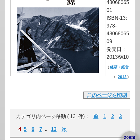
48068065
01
ISBN-13:
978-
48068065
09
発売日：
2013/9/10
(
経済・経営
/
2013
)
このページを印刷
カテゴリ内ページ移動 ( 13 件)：
前
1
2
3
4
5
6
7
..
13
次
zoom