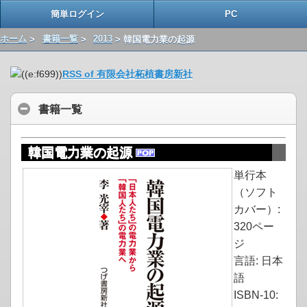
簡単ログイン
PC
ホーム
>
書籍一覧
>
2013
> 韓国電力業の起源
RSS of 有限会社柘植書房新社
書籍一覧
韓国電力業の起源
単行本
（ソフト
カバー）:
320ペー
ジ
言語: 日本
語
ISBN-10: