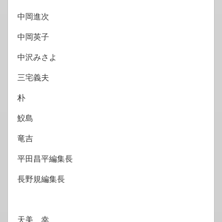
中岡進次
中岡英子
中沢みさよ
三宅義夫
朴
鮫島
竜吉
平田昌平編集長
長野規編集長
天美 幸