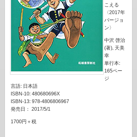
こえる
〈2017年
バージョ
ン〉
中沢 啓治
(著), 天美
幸
単行本:
165ペー
ジ
言語: 日本語
ISBN-10: 480680696X
ISBN-13: 978-4806806967
発売日： 2017/5/1
1700円＋税