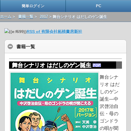
簡単ログイン
PC
ホーム
>
書籍一覧
>
2017
> 舞台シナリオ はだしのゲン誕生
RSS of 有限会社柘植書房新社
書籍一覧
舞台シナリオ はだしのゲン誕生
舞台シナ
リオ はだ
しのゲン
誕生―中
沢啓治自
伝・母の
ゴンドラ
の唄が聞