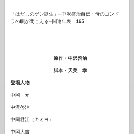
「はだしのゲン誕生」─中沢啓治自伝・母のゴンド
ラの唄が聞こえる─関連年表
165
原作・中沢啓治
脚本・天美 幸
登場人物
中岡 元
中沢啓治
中岡君江（キミヨ）
中岡大吉