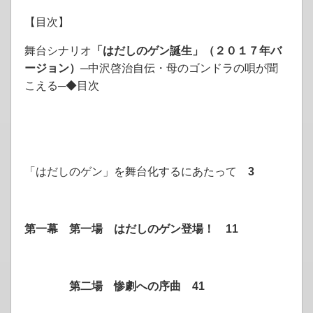
【目次】
舞台シナリオ
「はだしのゲン誕生」（２０１７年バ
ージョン）
─
中沢啓治自伝・母のゴンドラの唄が聞
こえる
─
◆目次
「はだしのゲン」を舞台化するにあたって
3
第一幕 第一場 はだしのゲン登場！
11
第二場 惨劇への序曲
41