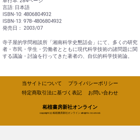
単行本: 284ページ
言語: 日本語
ISBN-10: 4806804932
ISBN-13: 978-4806804932
発売日： 2003/07
寺子屋的学問相談所「湘南科学史懇話会」にて、多くの研究
者・市民・学生・労働者とともに現代科学技術の諸問題に関
する議論・討論を行ってきた著者の、自伝的科学技術論。
当サイトについて
プライバシーポリシー
特定商取引法に基づく表記
お問い合わせ
柘植書房新社オンライン
copyright (c) 柘植書房新社オンライン all rights reserved.