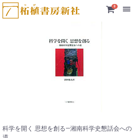
Menu
0
科学を開く 思想を創る―湘南科学史懇話会への
道