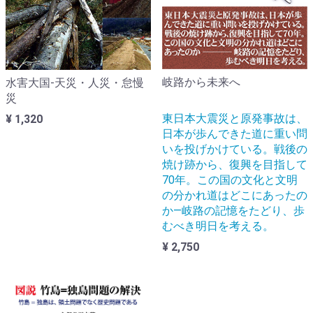
岐路から未来へ
水害大国-天災・人災・怠慢
災
東日本大震災と原発事故は、
¥ 1,320
日本が歩んできた道に重い問
いを投げかけている。戦後の
焼け跡から、復興を目指して
70年。この国の文化と文明
の分かれ道はどこにあったの
か―岐路の記憶をたどり、歩
むべき明日を考える。
¥ 2,750